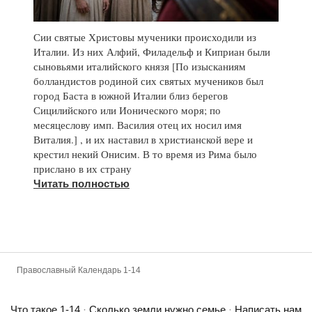
Сии святые Христовы мученики происходили из
Италии. Из них Алфий, Филадельф и Киприан были
сыновьями италийского князя [По изысканиям
болландистов родиной сих святых мучеников был
город Баста в южной Италии близ берегов
Сицилийского или Ионического моря; по
месяцеслову имп. Василия отец их носил имя
Виталия.] , и их наставил в христианской вере и
крестил некий Онисим. В то время из Рима было
прислано в их страну
Читать полностью
Православный Календарь 1-14
Что такое 1-14
·
Сколько земли нужно семье
·
Написать нам