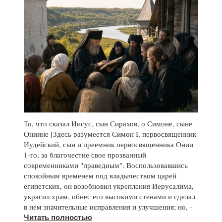
То, что сказал Иисус, сын Сирахов, о Симоне, сыне
Ониине [Здесь разумеется Симон I, первосвященник
Иудейский, сын и преемник первосвященника Онии
1-го, за благочестие свое прозванный
современниками "праведным". Воспользовавшись
спокойным временем под владычеством царей
египетских, он возобновил укрепления Иерусалима,
украсил храм, обнес его высокими стенами и сделал
в нем значительные исправления и улучшения; но, -
Читать полностью