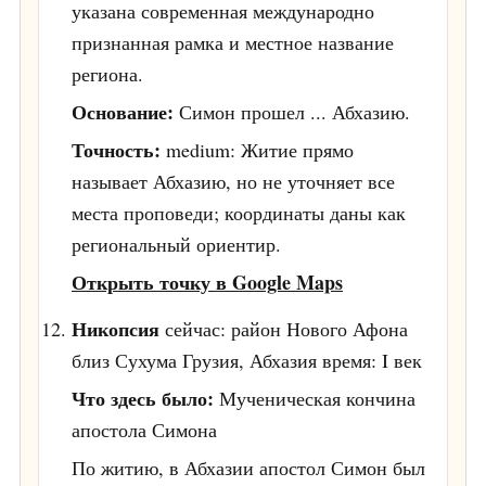
указана современная международно
признанная рамка и местное название
региона.
Основание:
Симон прошел ... Абхазию.
Точность:
medium: Житие прямо
называет Абхазию, но не уточняет все
места проповеди; координаты даны как
региональный ориентир.
Открыть точку в Google Maps
Никопсия
сейчас: район Нового Афона
близ Сухума
Грузия, Абхазия
время: I век
Что здесь было:
Мученическая кончина
апостола Симона
По житию, в Абхазии апостол Симон был