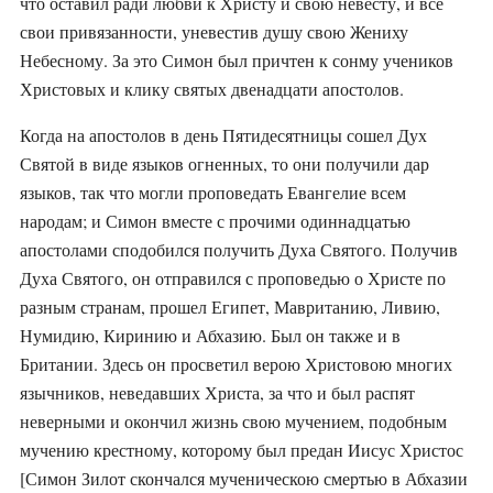
что оставил ради любви к Христу и свою невесту, и все
свои привязанности, уневестив душу свою Жениху
Небесному. За это Симон был причтен к сонму учеников
Христовых и клику святых двенадцати апостолов.
Когда на апостолов в день Пятидесятницы сошел Дух
Святой в виде языков огненных, то они получили дар
языков, так что могли проповедать Евангелие всем
народам; и Симон вместе с прочими одиннадцатью
апостолами сподобился получить Духа Святого. Получив
Духа Святого, он отправился с проповедью о Христе по
разным странам, прошел Египет, Мавританию, Ливию,
Нумидию, Киринию и Абхазию. Был он также и в
Британии. Здесь он просветил верою Христовою многих
язычников, неведавших Христа, за что и был распят
неверными и окончил жизнь свою мучением, подобным
мучению крестному, которому был предан Иисус Христос
[Симон Зилот скончался мученическою смертью в Абхазии