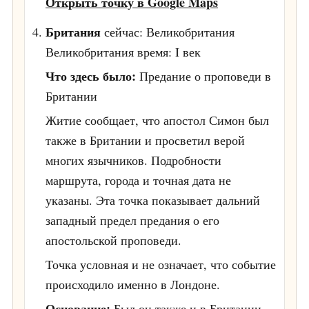
Открыть точку в Google Maps
Британия
сейчас: Великобритания
Великобритания
время: I век
Что здесь было:
Предание о проповеди в
Британии
Житие сообщает, что апостол Симон был
также в Британии и просветил верой
многих язычников. Подробности
маршрута, города и точная дата не
указаны. Эта точка показывает дальний
западный предел предания о его
апостольской проповеди.
Точка условная и не означает, что событие
происходило именно в Лондоне.
Основание:
Был он также и в Британии,