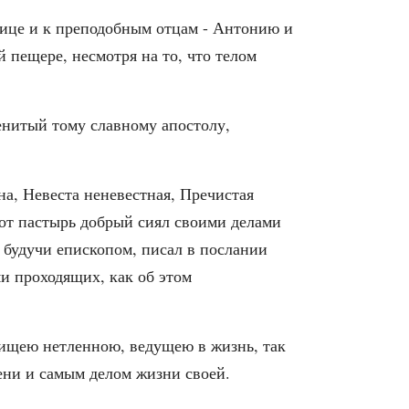
дице и к преподобным отцам - Антонию и
 пещере, несмотря на то, что телом
енитый тому славному апостолу,
на, Невеста неневестная, Пречистая
тот пастырь добрый сиял своими делами
, будучи епископом, писал в послании
ми проходящих, как об этом
пищею нетленною, ведущею в жизнь, так
ени и самым делом жизни своей.