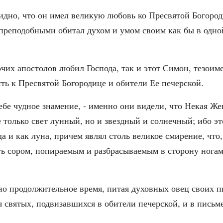
идно, что он имел великую любовь ко Пресвятой Богоро
преподобными обитал духом и умом своим как бы в одной
чих апостолов любил Господа, так и этот Симон, тезоим
ть к Пресвятой Богородице и обители Ее печерской.
бе чудное знамение, - именно они видели, что Некая Же
 только свет лунный, но и звездный и солнечный; ибо э
да и как луна, причем являл столь великое смирение, что
ыть сором, попираемым и разбрасываемым в сторону нога
но продолжительное время, питая духовных овец своих 
 святых, подвизавшихся в обители печерской, и в письм