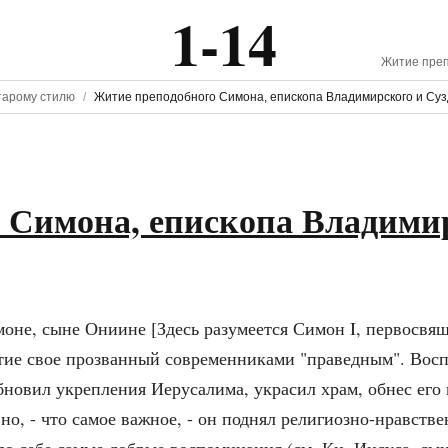
1-14
Житие преп
тарому стилю
Житие преподобного Симона, епископа Владимирского и Суз
 Симона, епископа Владими
имоне, сыне Ониине [Здесь разумеется Симон I, первосв
стие свое прозванный современниками "праведным". Вос
бновил укрепления Иерусалима, украсил храм, обнес его
но, - что самое важное, - он поднял религиозно-нравст