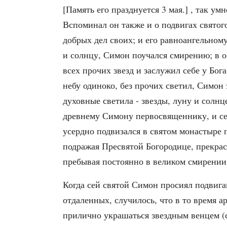
[Память его празднуется 3 мая.] , так у
Вспоминал он также и о подвигах святого
добрых дел своих; и его равноангельно
и солнцу, Симон поучался смирению; в о
всех прочих звезд и заслужил себе у Бо
Фотореалистичное изображение, Житие п
небу одиноко, без прочих светил, Симон 
05-23, saint_life
духовные светила - звезды, луну и солнц
древнему Симону первосвященнику, и сей
усердно подвизался в святом монастыре 
подражая Пресвятой Богородице, прекрас
пребывая постоянно в великом смирении,
Когда сей святой Симон просиял подвига
отдаленных, случилось, что в то время 
прилично украшаться звездным венцем (с