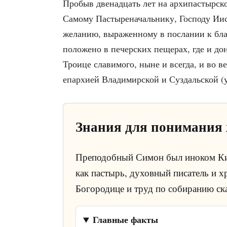
Пробыв двенадцать лет на архипастырск
Самому Пастыреначальнику, Господу Иису
желанию, выраженному в послании к бла
положено в печерских пещерах, где и дон
Троице славимого, ныне и всегда, и во в
епархией Владимирской и Суздальской (уп
Знания для понимания
Преподобный Симон был иноком Кие
как пастырь, духовный писатель и х
Богородице и труд по собиранию ск
Главные факты