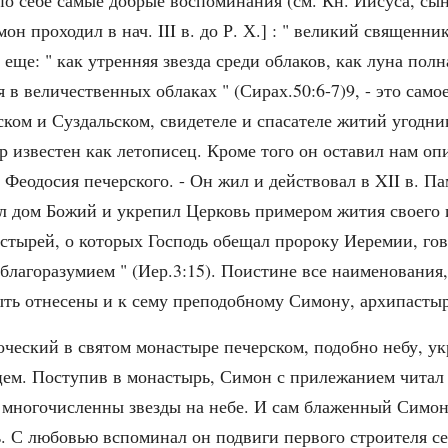
 себе самые добрые воспоминания (см. Кн. Иисуса, сына С
 проходил в нач. III в. до Р. Х.] : " великий священни
 еще: " как утренняя звезда среди облаков, как луна пол
 в величественных облаках " (Сирах.50:6-7)9, - это сам
ом и Суздальском, свидетеле и спасателе житий угодни
 известен как летописец. Кроме того он оставил нам о
 Феодосия печерского. - Он жил и действовал в XII в. Па
оил дом Божий и укрепил Церковь примером жития своего
астырей, о которых Господь обещал пророку Иеремии, гов
 благоразумием " (Иер.3:15). Поистине все наименовани
быть отнесены и к сему преподобному Симону, архипаст
ческий в святом монастыре печерском, подобно небу, 
ем. Поступив в монастырь, Симон с прилежанием читал
 многочисленны звезды на небе. И сам блаженный Симон
ь. С любовью вспоминал он подвиги первого строителя с