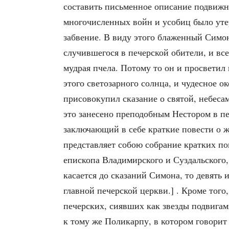
составить письменное описание подвижни
многочисленных войн и усобиц было утер
забвение. В виду этого блаженный Симон
случившегося в печерской обители, и все
мудрая пчела. Потому то он и просветил
этого светозарного солнца, и чудесное 
присовокупил сказание о святой, небесам
это занесено преподобным Нестором в пер
заключающий в себе краткие повести о 
представляет собою собрание кратких по
епископа Владимирского и Суздальского
касается до сказаний Симона, то девять 
главной печерской церкви.] . Кроме то
печерских, сиявших как звезды подвигам
к тому же Поликарпу, в котором говорит