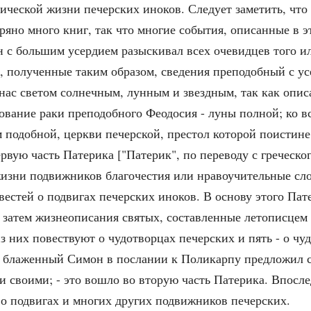
ческой жизни печерских иноков. Следует заметить, что 
яно много книг, так что многие события, описанные в э
 с большим усердием разыскивал всех очевидцев того ил
, полученные таким образом, сведения преподобный с усе
 нас светом солнечным, лунным и звездным, так как опис
окование раки преподобного Феодосия - луны полной; ко
 подобной, церкви печерской, престол которой поистине 
вую часть Патерика ["Патерик", по переводу с греческого
жизни подвижников благочестия или нравоучительные сл
вестей о подвигах печерских иноков. В основу этого Па
, затем жизнеописания святых, составленные летописцем
из них повествуют о чудотворцах печерских и пять - о ч
го, блаженный Симон в послании к Поликарпу предложил
и своими; - это вошло во вторую часть Патерика. Впосл
 о подвигах и многих других подвижников печерских.