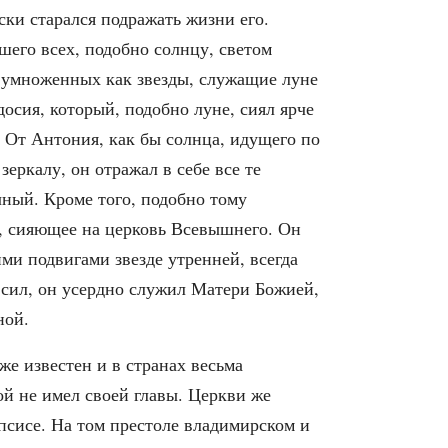
ски старался подражать жизни его.
шего всех, подобно солнцу, светом
, умноженных как звезды, служащие луне
осия, который, подобно луне, сиял ярче
. От Антония, как бы солнца, идущего по
ского, православный календарь, 2026-
еркалу, он отражал в себе все те
ечный. Кроме того, подобно тому
е, сияющее на церковь Всевышнего. Он
ми подвигами звезде утренней, всегда
о сил, он усердно служил Матери Божией,
ной.
е известен и в странах весьма
ой не имел своей главы. Церкви же
псисе. На том престоле владимирском и