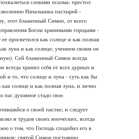
 похвалиться словами псалма: престол
 изволению Начальника пастырей -
ру, этот блаженный Симон, от всего
управления Богом хранимыми городами -
 ее просветился как солнце и как полная
ак луна и как солнце; учением своим он
овную). Сей блаженный Симон всегда
он всегда хранил себя от всех дурных и
й и то, что солнце и луна - суть как бы
л как солнце и как полная луна, и лично
 пас духовное стадо свое.
тившийся о своей пастве; и следует
влял и трудов своих иноческих, всегда
ею о том, что Господь сподобил его в
жников; святой Симон постоянно