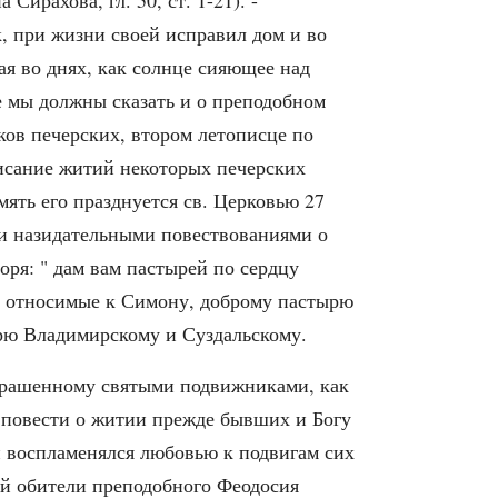
ирахова, гл. 50, ст. 1-21). -
к, при жизни своей исправил дом и во
ная во днях, как солнце сияющее над
ое мы должны сказать и о преподобном
ков печерских, втором летописце по
писание житий некоторых печерских
мять его празднуется св. Церковью 27
 и назидательными повествованиями о
оря: " дам вам пастырей по сердцу
я, относимые к Симону, доброму пастырю
ырю Владимирскому и Суздальскому.
украшенному святыми подвижниками, как
 повести о житии прежде бывших и Богу
 воспламенялся любовью к подвигам сих
ей обители преподобного Феодосия