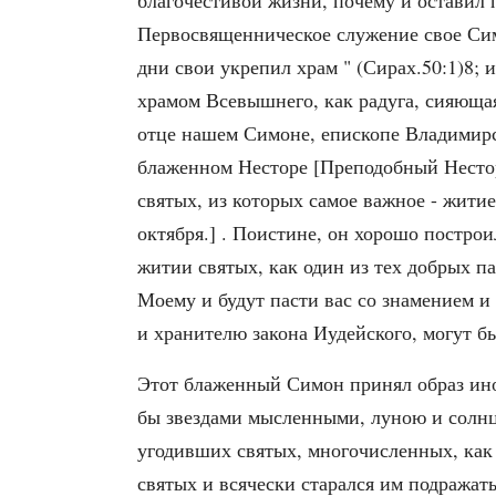
благочестивой жизни, почему и оставил по
Первосвященническое служение свое Симон
дни свои укрепил храм " (Сирах.50:1)8; и
храмом Всевышнего, как радуга, сияющая
отце нашем Симоне, епископе Владимирск
блаженном Несторе [Преподобный Нестор
святых, из которых самое важное - житие
октября.] . Поистине, он хорошо постр
житии святых, как один из тех добрых п
Моему и будут пасти вас со знамением и
и хранителю закона Иудейского, могут 
Этот блаженный Симон принял образ ино
бы звездами мысленными, луною и солнц
угодивших святых, многочисленных, как
святых и всячески старался им подражат