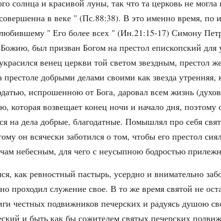
ого солнца и красивой луны, так что та церковь не могла
совершенна в веке " (Пс.88:38). В это именно время, по
любившему " Его более всех " (Ин.21:15-17) Симону Пет
ожию, был призван Богом на престол епископский для 
красился венец церкви той светом звездным, престол же
 престоле добрыми делами своими как звезда утренняя, к
одатью, испрошенною от Бога, даровал всем жизнь (дух
ю, которая возвещает конец ночи и начало дня, поэтому 
я на дела добрые, благодатные. Помышлял про себя свято
тому он всячески заботился о том, чтобы его престол сия
чам небесным, для чего с неусыпною бодростью прилежно
я, как ревностный пастырь, усердно и внимательно забо
о проходил служение свое. В то же время святой не оста
иги честных подвижников печерских и радуясь душою сво
ческий и быть как бы сожителем святых печерских подви