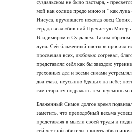
суздальском не было пастыря, - пресветл
мой как солнце предо мною и " как луна 
Иисуса, вручившего некогда овец Своих 
сердца возлюбивший Пречистую Матерь Б
Владимиром и Суздалем. Таким образом у
луна. Сей блаженный пастырь просиял на
просвещал всех, любовью согревал, благ
представлял себя как бы звездою утренне
греховных дел и всеми силами устремлялс
два глаза, неусыпно бдящих на небе; поэ
сам старался подражать тем неусыпным о
Блаженный Симон долгое время подвизалс
заметить, что преподобный весьма успешн
представляя в мысли своей труды и подв
сей честной обители принять образ ино