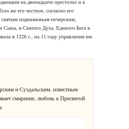
едающим на двенадцати престолах и к
ло же его честное, согласно его
к святым подвижникам печерским,
 и Сына, и Святого Духа, Единого Бога в
ала в 1226 г., на 11 году управления им
рским и Суздальским, известным
ивает смирение, любовь к Пресвятой
а.