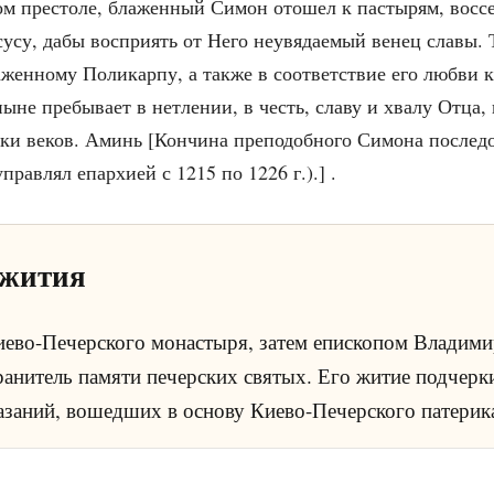
ом престоле, блаженный Симон отошел к пастырям, восс
су, дабы восприять от Него неувядаемый венец славы. Те
женному Поликарпу, а также в соответствие его любви 
ыне пребывает в нетлении, в честь, славу и хвалу Отца,
еки веков. Аминь [Кончина преподобного Симона последов
равлял епархией с 1215 по 1226 г.).] .
 жития
во-Печерского монастыря, затем епископом Владими
ранитель памяти печерских святых. Его житие подчерк
азаний, вошедших в основу Киево-Печерского патерик