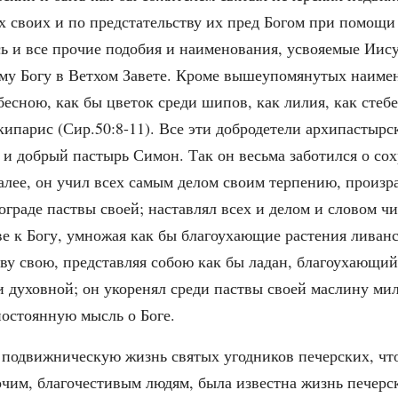
х своих и по предстательству их пред Богом при помощи
сь и все прочие подобия и наименования, усвояемые Иис
му Богу в Ветхом Завете. Кроме вышеупомянутых наимен
есною, как бы цветок среди шипов, как лилия, как стебе
 кипарис (Сир.50:8-11). Все эти добродетели архипастыр
 и добрый пастырь Симон. Так он весьма заботился о с
алее, он учил всех самым делом своим терпению, произра
ограде паствы своей; наставлял всех и делом и словом ч
е к Богу, умножая как бы благоухающие растения ливанск
тву свою, представляя собою как бы ладан, благоухающий
 духовной; он укоренял среди паствы своей маслину ми
постоянную мысль о Боге.
подвижническую жизнь святых угодников печерских, что 
рочим, благочестивым людям, была известна жизнь печерс