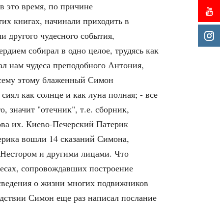
в это время, по причине
тих книгах, начинали приходить в
и другого чудесного события,
рдием собирал в одно целое, трудясь как
ал нам чудеса преподобного Антония,
 всему этому блаженный Симон
сиял как солнце и как луна полная; - все
, значит "отечник", т.е. сборник,
ова их. Киево-Печерский Патерик
терика вошли 14 сказаний Симона,
 Нестором и другими лицами. Что
удесах, сопровождавших построение
 сведения о жизни многих подвижников
едствии Симон еще раз написал послание