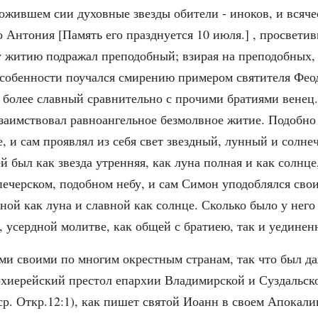
множившем сии духовные звезды обители - иноков, и всяче
 Антония [Память его празднуется 10 июля.] , просветив
му житию подражал преподобный; взирая на преподобных
собенности поучался смирению примером святителя Феод
га более славный сравнительно с прочими братиями венец
реподобного Симона, епископа Владимирского и Суздаль
заимствовал равноангельное безмолвное житие. Подобно з
е, и сам проявлял из себя свет звездный, лунный и солн
 был как звезда утренняя, как луна полная и как солнц
печерском, подобном небу, и сам Симон уподоблялся свои
ной как луна и славной как солнце. Сколько было у нег
 усердной молитве, как общей с братиею, так и уединен
ми своими по многим окрестным странам, так что был даж
архиерейский престол епархии Владимирской и Суздальск
р. Откр.12:1), как пишет святой Иоанн в своем Апокали