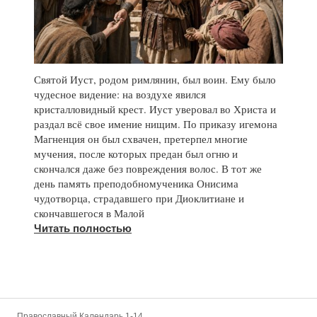
Святой Иуст, родом римлянин, был воин. Ему было
чудесное видение: на воздухе явился
кристалловидный крест. Иуст уверовал во Христа и
раздал всё свое имение нищим. По приказу игемона
Магненция он был схвачен, претерпел многие
мучения, после которых предан был огню и
скончался даже без повреждения волос. В тот же
день память преподобномученика Онисима
чудотворца, страдавшего при Диоклитиане и
скончавшегося в Малой
Читать полностью
Православный Календарь 1-14