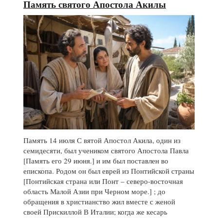
Память святого Апостола Акилы
Память 14 июля С вятой Апостол Акила, один из
семидесяти, был учеником святого Апостола Павла
[Память его 29 июня.] и им был поставлен во
епископа. Родом он был еврей из Понтийской страны
[Понтийская страна или Понт – северо-восточная
область Малой Азии при Черном море.] ; до
обращения в христианство жил вместе с женой
своей Прискиллой В Италии; когда же кесарь