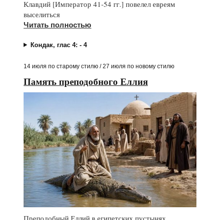
Клавдий [Император 41-54 гг.] повелел евреям
выселиться
Читать полностью
Кондак, глас 4: - 4
14 июля по старому стилю / 27 июля по новому стилю
Память преподобного Еллия
Преподобный Еллий в египетских пустынях