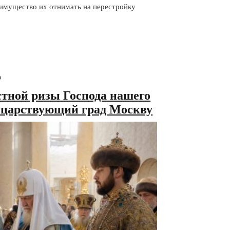
 имущество их отнимать на перестройку
ю
стной ризы Господа нашего
в царствующий град Москву