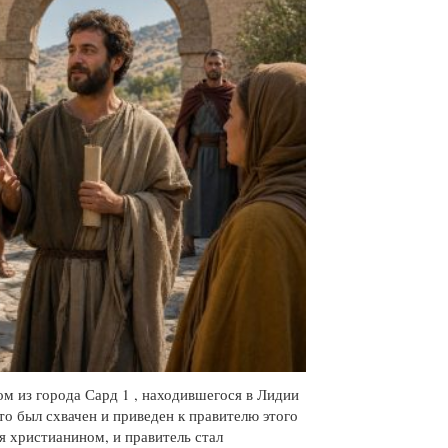
м из города Сард 1 , находившегося в Лидии
 то был схвачен и приведен к правителю этого
я христианином, и правитель стал