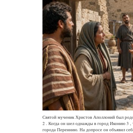
Святой мученик Христов Аполлоний был родо
2 . Когда он шел однажды в город Иконию 3 ,
города Переннию. На допросе он объявил себ