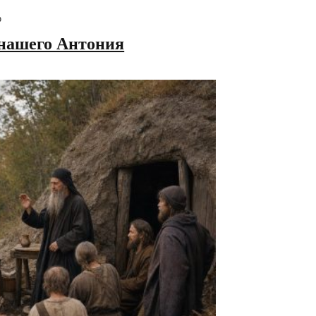
ю
 нашего Антония