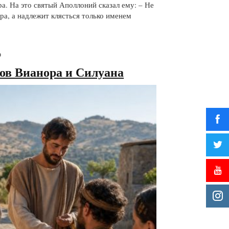
а. На это святый Аполлоний сказал ему: – Не
ра, а надлежит клясться только именем
ю
ов Вианора и Силуана