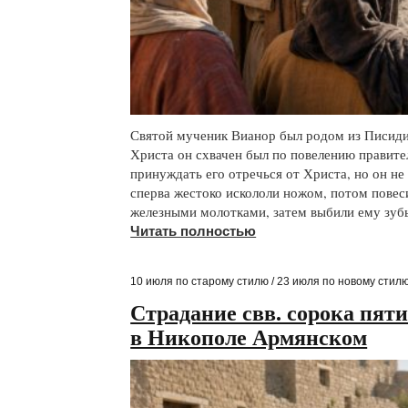
Святой мученик Вианор был родом из Писидий
Христа он схвачен был по повелению правите
принуждать его отречься от Христа, но он не
сперва жестоко искололи ножом, потом повес
железными молотками, затем выбили ему зубы
Читать полностью
10 июля по старому стилю / 23 июля по новому стил
Страдание свв. сорока пят
в Никополе Армянском