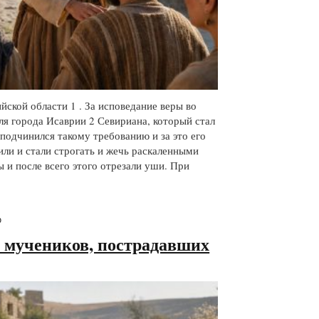
ской области 1 . За исповедание веры во
ля города Исаврии 2 Севириана, который стал
 подчинился такому требованию и за это его
или и стали строгать и жечь раскаленными
 и после всего этого отрезали уши. При
ю
и мучеников, пострадавших