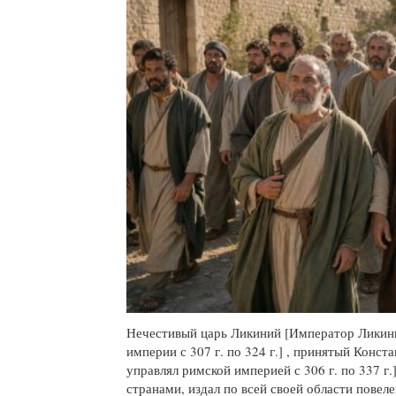
Нечестивый царь Ликиний [Император Ликин
империи с 307 г. по 324 г.] , принятый Конс
управлял римской империей с 306 г. по 337 г
странами, издал по всей своей области пове