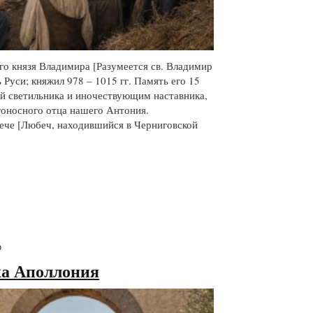
го князя Владимира [Разумеется св. Владимир
 Руси; княжил 978 – 1015 гг. Память его 15
ей светильника и иночествующим наставника,
гоносного отца нашего Антония.
ече [Любеч, находившийся в Черниговской
ю
ка Аполлония