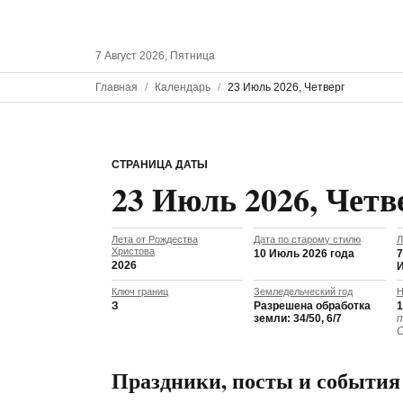
7 Август 2026, Пятница
Главная
Календарь
23 Июль 2026, Четверг
СТРАНИЦА ДАТЫ
23 Июль 2026, Четв
Лета от Рождества
Дата по старому стилю
Л
Христова
10 Июль 2026 года
7
2026
Ключ границ
Земледельческий год
Н
З
Разрешена обработка
1
земли: 34/50, 6/7
п
С
Праздники, посты и события