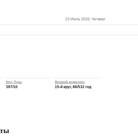
23 Июль 2026, Четверг
Круг Луны
Великий индиктион
397/10
15-й круг, 86/532 год
сты