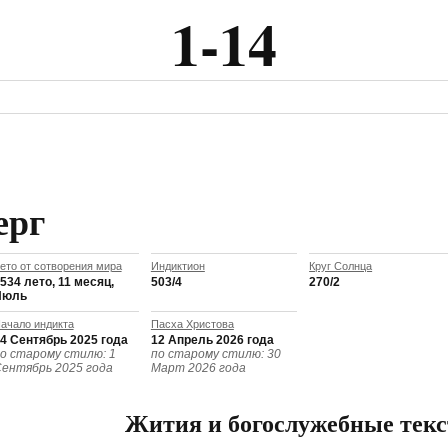
1-14
ерг
ето от сотворения мира
Индиктион
Круг Солнца
534 лето, 11 месяц,
503/4
270/2
Июль
ачало индикта
Пасха Христова
4 Сентябрь 2025 года
12 Апрель 2026 года
о старому стилю: 1
по старому стилю: 30
ентябрь 2025 года
Март 2026 года
Жития и богослужебные тек