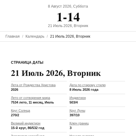
8 Август 2026, Суббота
1-14
21 Июль 2026, Вторник
Главная
Календарь
21 Июль 2026, Вторник
СТРАНИЦА ДАТЫ
21 Июль 2026, Вторник
Лета от Рождества Христова
Дата по старому стилю
2026
8 Июль 2026 года
Лето от сотворения мира
Индиктион
7534 лето, 11 месяц, Июль
503/4
Круг Солнца
Круг Луны
270/2
397/10
Великий индиктион
Ключ границ
15-й круг, 86/532 год
З