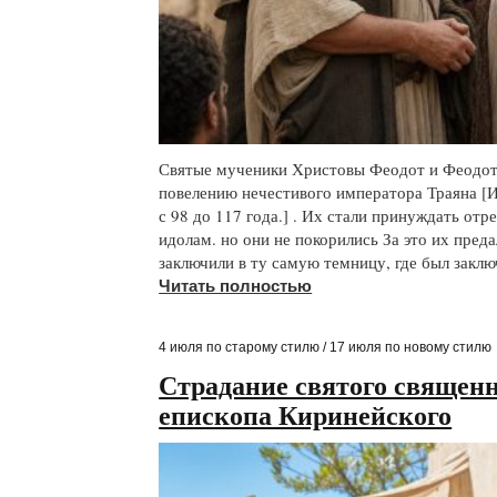
Святые мученики Христовы Феодот и Феодоти
повелению нечестивого императора Траяна [
с 98 до 117 года.] . Их стали принуждать отр
идолам. но они не покорились За это их пред
заключили в ту самую темницу, где был закл
Читать полностью
4 июля по старому стилю / 17 июля по новому стилю
Страдание святого священ
епископа Киринейского