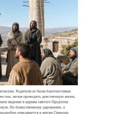
нтиохии. Родители ее были благочестивые
 но она, желая проводить девственную жизнь,
енное видение в церкви святого Предтечи
замуж. По божественному дарованию, о
м подробно описывается в житии Симеона