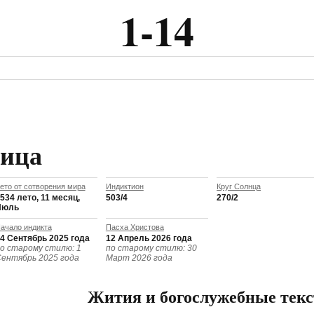
1-14
ница
ето от сотворения мира
Индиктион
Круг Солнца
534 лето, 11 месяц,
503/4
270/2
Июль
ачало индикта
Пасха Христова
4 Сентябрь 2025 года
12 Апрель 2026 года
о старому стилю: 1
по старому стилю: 30
ентябрь 2025 года
Март 2026 года
Жития и богослужебные тек