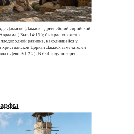
оде Дамаске [Дамаск - древнейший сирийский
враама ( Быт.14:15 ); был расположен к
и плодородной равнине, находившейся у
и христианской Церкви Дамаск замечателен
а ( Деян.9:1-22 ). В 634 году покорен
Марфы