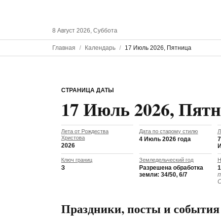
8 Август 2026, Суббота
Главная
Календарь
17 Июль 2026, Пятница
СТРАНИЦА ДАТЫ
17 Июль 2026, Пят
Лета от Рождества
Дата по старому стилю
Л
Христова
4 Июль 2026 года
7
2026
Ключ границ
Земледельческий год
Н
З
Разрешена обработка
1
земли: 34/50, 6/7
п
С
Праздники, посты и события