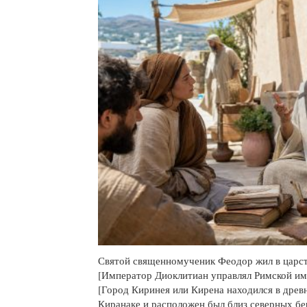
Святой священномученик Феодор жил в царс
[Император Диоклитиан управлял Римской импе
[Город Киринея или Кирена находился в дре
Киранаке и расположен был близ северных бе