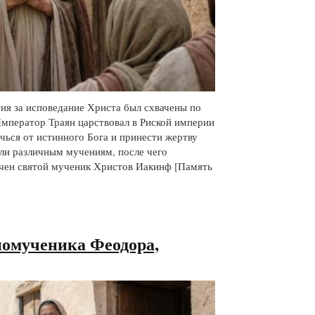
я за исповедание Христа был схвачены по
Император Траян царствовал в Риской империи
ечься от истинного Бога и принести жертву
али различным мучениям, после чего
ючен святой мученик Христов Иакинф [Память
номученика Феодора,