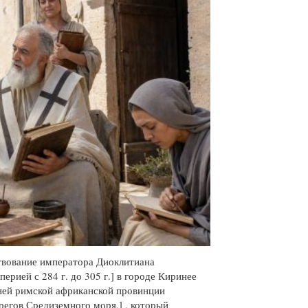
твование императора Диоклитиана
рией с 284 г. до 305 г.] в городе Киринее
вней римской африканской провинции
регов Средиземного моря.] , который