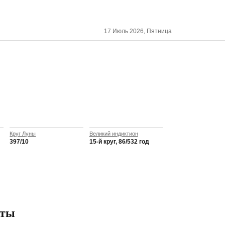
17 Июль 2026, Пятница
Круг Луны
Великий индиктион
397/10
15-й круг, 86/532 год
сты