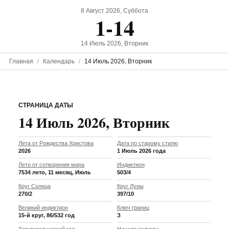
8 Август 2026, Суббота
1-14
14 Июль 2026, Вторник
Главная
Календарь
14 Июль 2026, Вторник
СТРАНИЦА ДАТЫ
14 Июль 2026, Вторник
Лета от Рождества Христова
Дата по старому стилю
2026
1 Июль 2026 года
Лето от сотворения мира
Индиктион
7534 лето, 11 месяц, Июль
503/4
Круг Солнца
Круг Луны
270/2
397/10
Великий индиктион
Ключ границ
15-й круг, 86/532 год
З