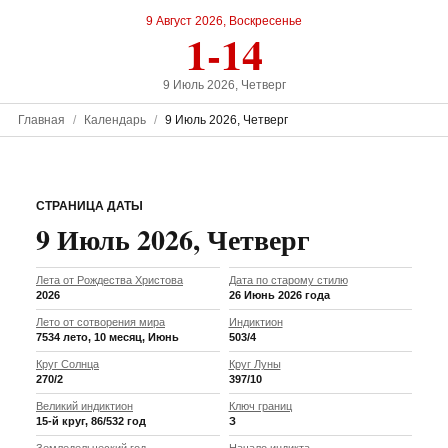
9 Август 2026, Воскресенье
1-14
9 Июль 2026, Четверг
Главная
Календарь
9 Июль 2026, Четверг
СТРАНИЦА ДАТЫ
9 Июль 2026, Четверг
Лета от Рождества Христова
Дата по старому стилю
2026
26 Июнь 2026 года
Лето от сотворения мира
Индиктион
7534 лето, 10 месяц, Июнь
503/4
Круг Солнца
Круг Луны
270/2
397/10
Великий индиктион
Ключ границ
15-й круг, 86/532 год
З