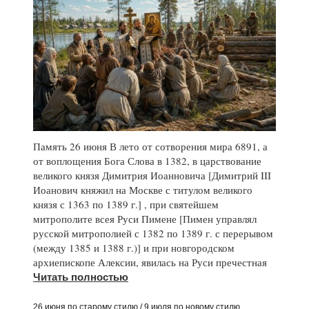
Память 26 июня В лето от сотворения мира 6891, а
от воплощения Бога Слова в 1382, в царствование
великого князя Димитрия Иоанновича [Димитрий III
Иоанович княжил на Москве с титулом великого
князя с 1363 по 1389 г.] , при святейшем
митрополите всея Руси Пимене [Пимен управлял
русской митрополией с 1382 по 1389 г. с перерывом
(между 1385 и 1388 г.)] и при новгородском
архиепископе Алексии, явилась на Руси пречестная
Читать полностью
26 июня по старому стилю / 9 июля по новому стилю