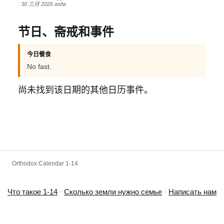
: 30 三月 2026 года
节日、斋戒和事件
今日餐食
No fast.
尚未找到该日期的其他日历事件。
Orthodox Calendar 1-14
Что такое 1-14
·
Сколько земли нужно семье
·
Написать нам