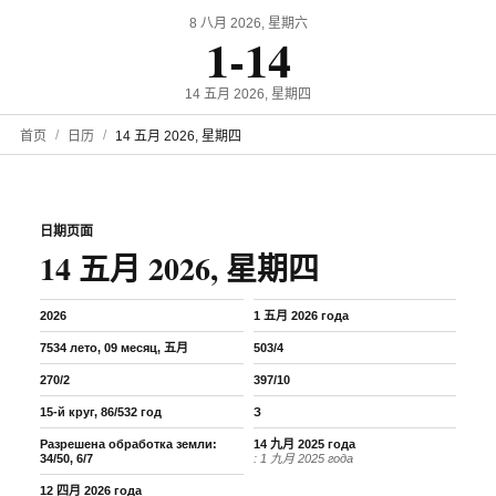
8 八月 2026, 星期六
1-14
14 五月 2026, 星期四
首页
日历
14 五月 2026, 星期四
日期页面
14 五月 2026, 星期四
2026
1 五月 2026 года
7534 лето, 09 месяц, 五月
503/4
270/2
397/10
15-й круг, 86/532 год
З
Разрешена обработка земли:
14 九月 2025 года
34/50, 6/7
: 1 九月 2025 года
12 四月 2026 года