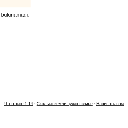
üz bulunamadı.
Что такое 1-14
·
Сколько земли нужно семье
·
Написать нам