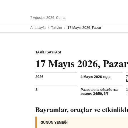
7 Ağustos 2026, Cuma
Ana sayfa
Takvim
17 Mayıs 2026, Pazar
TARIH SAYFASI
17 Mayıs 2026, Paza
2026
4 Mayıs 2026 года
7
M
З
Разрешена обработка
1
земли: 34/50, 6/7
:
Bayramlar, oruçlar ve etkinlikl
GÜNÜN YEMEĞI