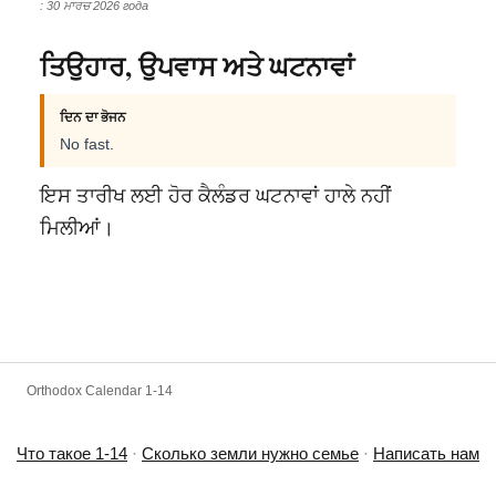
: 30 ਮਾਰਚ 2026 года
ਤਿਉਹਾਰ, ਉਪਵਾਸ ਅਤੇ ਘਟਨਾਵਾਂ
ਦਿਨ ਦਾ ਭੋਜਨ
No fast.
ਇਸ ਤਾਰੀਖ ਲਈ ਹੋਰ ਕੈਲੰਡਰ ਘਟਨਾਵਾਂ ਹਾਲੇ ਨਹੀਂ
ਮਿਲੀਆਂ।
Orthodox Calendar 1-14
Что такое 1-14
·
Сколько земли нужно семье
·
Написать нам