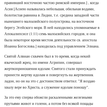
правивший восточною частою римской империи.] , когда
Асия [Асиею называлась небольшая, обильная водами,
болотистая равнина в Лидии, т.е. средина западной части
нынешнего малоазийского полуострова, на восточном
берегу Эгейского моря. В ней находились упоминаемые в
Апокалипсисе (1:11) семь малоазийских городов, и она
была некоторое время местом деятельности св. апостола
Фотореалистичное изображение, Страдание святого
Иоанна Богослова.] находилась под управлением Элиана.
мученика Алвиана епископа и ученика его,
Святой Алвиан схвачен был в то время, когда некий
православный календарь, 2026-05-17, martyrdom
языческий жрец, по имени Агрипин, совершал
жертвоприношения идолам. Святого стали принуждать
принести жертву идолам и повергнуть на жертвенник
ладон, но он на это с достоинством ответил: "Я воздаю
хвалу вере во Христа, а служение идолам поношу".
За это ему сперва обожгли раскаленными железными
прутьями живот и голени, а потом без всякой пощады