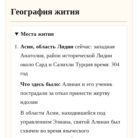
География жития
+
Места жития
−
Асия, область Лидии
сейчас: западная
Анатолия, район исторической Лидии
1
около Сард и Салихли
Турция
время: 304
год
Что здесь было:
Алвиан и его ученик
пострадали за отказ принести жертву
Leaflet
|
© OpenStreetMap
идолам
В области Асии, находившейся под
управлением Элиана, святой Алвиан был
схвачен во время языческого