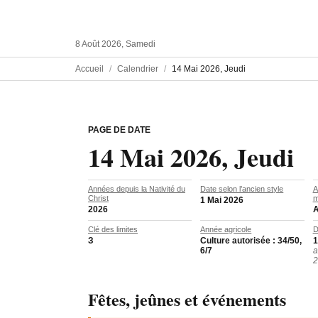
8 Août 2026, Samedi
Accueil
Calendrier
14 Mai 2026, Jeudi
PAGE DE DATE
14 Mai 2026, Jeudi
Années depuis la Nativité du
Date selon l’ancien style
A
Christ
m
1 Mai 2026
2026
A
Clé des limites
Année agricole
D
З
Culture autorisée : 34/50,
1
6/7
a
2
Fêtes, jeûnes et événements