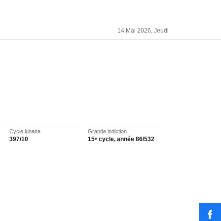
14 Mai 2026, Jeudi
Cycle lunaire
Grande indiction
397/10
15ᵉ cycle, année 86/532