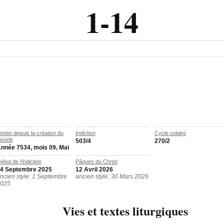
1-14
nnée depuis la création du
Indiction
Cycle solaire
onde
503/4
270/2
nnée 7534, mois 09, Mai
ébut de l’indiction
Pâques du Christ
4 Septembre 2025
12 Avril 2026
ncien style: 1 Septembre
ancien style: 30 Mars 2026
025
Vies et textes liturgiques