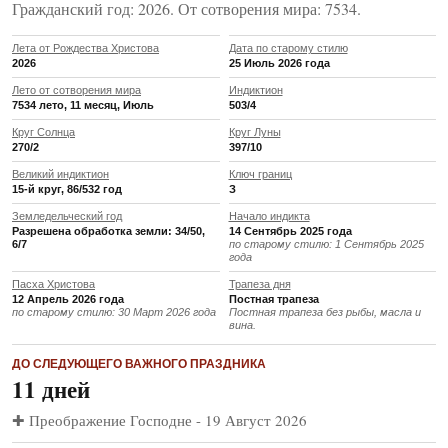
Гражданский год: 2026. От сотворения мира: 7534.
Лета от Рождества Христова
Дата по старому стилю
2026
25 Июль 2026 года
Лето от сотворения мира
Индиктион
7534 лето, 11 месяц, Июль
503/4
Круг Солнца
Круг Луны
270/2
397/10
Великий индиктион
Ключ границ
15-й круг, 86/532 год
З
Земледельческий год
Начало индикта
Разрешена обработка земли: 34/50,
14 Сентябрь 2025 года
6/7
по старому стилю: 1 Сентябрь 2025
года
Пасха Христова
Трапеза дня
12 Апрель 2026 года
Постная трапеза
по старому стилю: 30 Март 2026 года
Постная трапеза без рыбы, масла и
вина.
ДО СЛЕДУЮЩЕГО ВАЖНОГО ПРАЗДНИКА
11 дней
✚ Преображение Господне - 19 Август 2026