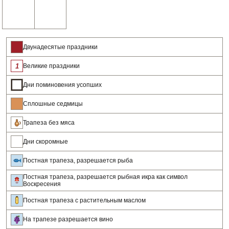
Двунадесятые праздники
Великие праздники
Дни поминовения усопших
Сплошные седмицы
Трапеза без мяса
Дни скоромные
Постная трапеза, разрешается рыба
Постная трапеза, разрешается рыбная икра как символ
Воскресения
Постная трапеза с растительным маслом
На трапезе разрешается вино