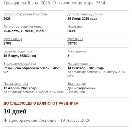
Гражданский год: 2026. От сотворения мира: 7534.
Лета от Рождества Христова
Дата по старому стилю
2026
26 Июль 2026 года
Лето от сотворения мира
Индиктион
7534 лето, 11 месяц, Июль
503/4
Круг Солнца
Круг Луны
270/2
397/10
Великий индиктион
Ключ границ
15-й круг, 86/532 год
З
Земледельческий год
Начало индикта
Разрешена обработка земли: 34/50,
14 Сентябрь 2025 года
6/7
по старому стилю: 1 Сентябрь 2025
года
Пасха Христова
Трапеза дня
12 Апрель 2026 года
День скоромный
по старому стилю: 30 Март 2026 года
Поста нет.
ДО СЛЕДУЮЩЕГО ВАЖНОГО ПРАЗДНИКА
10 дней
✚ Преображение Господне - 19 Август 2026