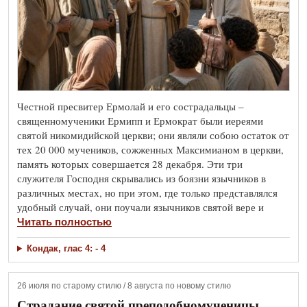
Честной пресвитер Ермолай и его сострадальцы –
священномученики Ермипп и Ермократ были иереями
святой никомидийской церкви; они являли собою остаток от
тех 20 000 мучеников, сожженных Максимианом в церкви,
память которых совершается 28 декабря. Эти три
служителя Господня скрывались из боязни язычников в
различных местах, но при этом, где только представлялся
удобный случай, они поучали язычников святой вере и
Читать полностью
Кондак, глас 4: - 4
26 июля по старому стилю / 8 августа по новому стилю
Страдание святой преподобномученицы