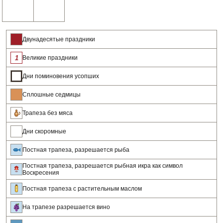
Двунадесятые праздники
Великие праздники
Дни поминовения усопших
Сплошные седмицы
Трапеза без мяса
Дни скоромные
Постная трапеза, разрешается рыба
Постная трапеза, разрешается рыбная икра как символ
Воскресения
Постная трапеза с растительным маслом
На трапезе разрешается вино