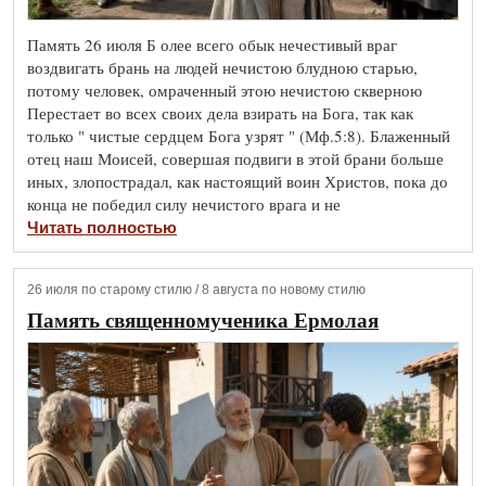
Память 26 июля Б олее всего обык нечестивый враг
воздвигать брань на людей нечистою блудною старью,
потому человек, омраченный этою нечистою скверною
Перестает во всех своих дела взирать на Бога, так как
только " чистые сердцем Бога узрят " (Мф.5:8). Блаженный
отец наш Моисей, совершая подвиги в этой брани больше
иных, злопострадал, как настоящий воин Христов, пока до
конца не победил силу нечистого врага и не
Читать полностью
26 июля по старому стилю / 8 августа по новому стилю
Память священномученика Ермолая