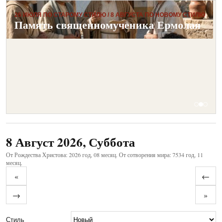
26 ИЮЛЯ ПО СТАРОМУ СТИЛЮ / 8 АВГУСТА ПО НОВОМУ СТИЛЮ
Житие преподобного отца нашего
Память священномученика Ермолая
Страдание святой
Моисея Угрина
преподобномученицы Параскевы
8 Август 2026, Суббота
От Рождества Христова: 2026 год, 08 месяц. От сотворения мира: 7534 год, 11
месяц.
«
←
→
»
Стиль