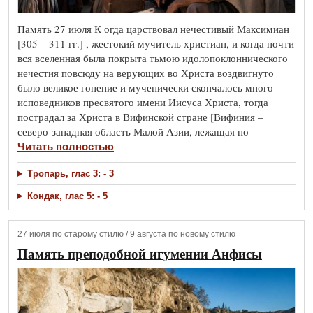
Память 27 июля К огда царствовал нечестивый Максимиан
[305 – 311 гг.] , жестокий мучитель христиан, и когда почти
вся вселенная была покрыта тьмою идолопоклоннического
нечестия повсюду на верующих во Христа воздвигнуто
было великое гонение и мученически скончалось много
исповедников пресвятого имени Иисуса Христа, тогда
пострадал за Христа в Вифинской стране [Вифиния –
северо-западная область Малой Азии, лежащая по
Читать полностью
Тропарь, глас 3: - 3
Кондак, глас 5: - 5
27 июля по старому стилю / 9 августа по новому стилю
Память преподобной игумении Анфисы