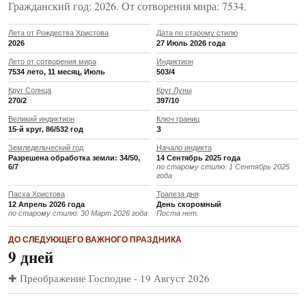
Гражданский год: 2026. От сотворения мира: 7534.
Лета от Рождества Христова
Дата по старому стилю
2026
27 Июль 2026 года
Лето от сотворения мира
Индиктион
7534 лето, 11 месяц, Июль
503/4
Круг Солнца
Круг Луны
270/2
397/10
Великий индиктион
Ключ границ
15-й круг, 86/532 год
З
Земледельческий год
Начало индикта
Разрешена обработка земли: 34/50,
14 Сентябрь 2025 года
6/7
по старому стилю: 1 Сентябрь 2025
года
Пасха Христова
Трапеза дня
12 Апрель 2026 года
День скоромный
по старому стилю: 30 Март 2026 года
Поста нет.
ДО СЛЕДУЮЩЕГО ВАЖНОГО ПРАЗДНИКА
9 дней
✚ Преображение Господне - 19 Август 2026