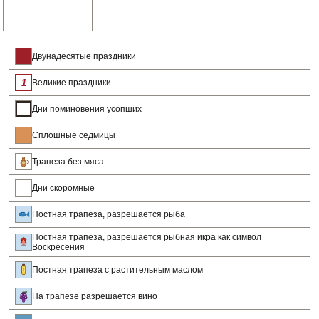
Двунадесятые праздники
Великие праздники
Дни поминовения усопших
Сплошные седмицы
Трапеза без мяса
Дни скоромные
Постная трапеза, разрешается рыба
Постная трапеза, разрешается рыбная икра как символ
Воскресения
Постная трапеза с растительным маслом
На трапезе разрешается вино