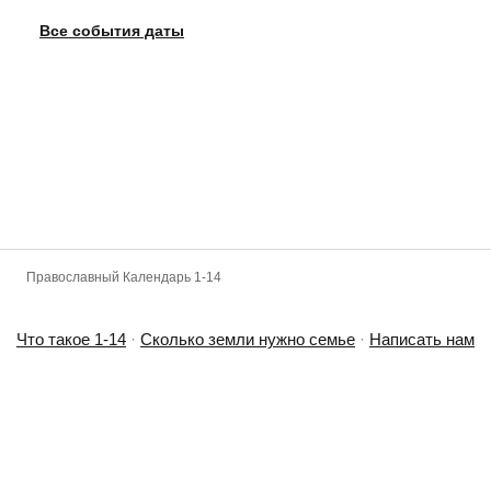
Все события даты
Фотореалистичное изображение, Петров пост,
православный календарь, 2026-07-11, Период
поста
Православный Календарь 1-14
Что такое 1-14
·
Сколько земли нужно семье
·
Написать нам