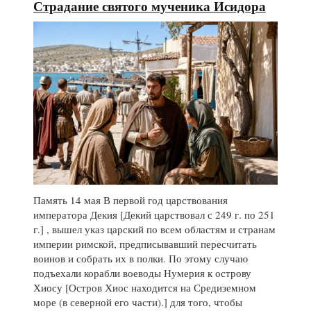
Страдание святого мученика Исидора
Память 14 мая В первой год царствования
императора Декия [Декий царствовал с 249 г. по 251
г.] , вышел указ царский по всем областям и странам
империи римской, предписывавший пересчитать
воинов и собрать их в полки. По этому случаю
подъехали корабли воеводы Нумерия к острову
Хиосу [Остров Хиос находится на Средиземном
море (в северной его части).] для того, чтобы